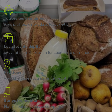
Toutes les semaines
Vous profitez de produits locaux et bio.
Les sites de dépôt
peuvent se multiplier en fonction de la demande.
Pratique
Vous choisissez votre site de dépôt.
Sur votre mobile
Notre boutique vous accompagne.