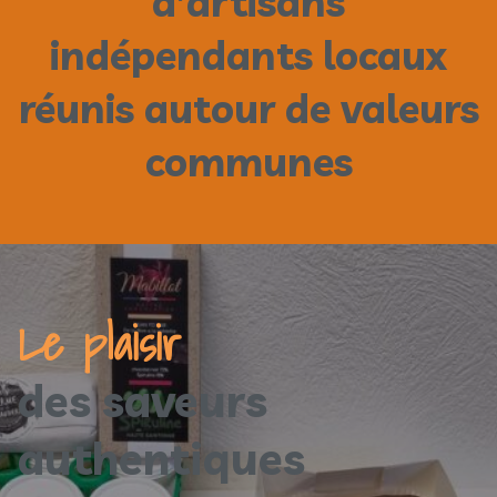
d’artisans
indépendants locaux
réunis autour de valeurs
communes
Le plaisir
des saveurs
authentiques