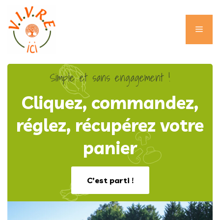
Aller
au
contenu
Men
Simple et sans engagement !
Cliquez, commandez,
réglez, récupérez votre
panier
C’est parti !